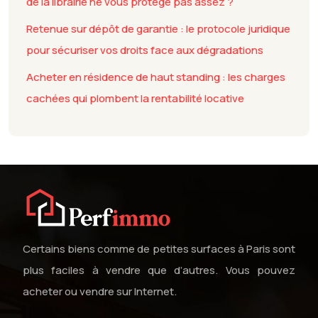
de la librairie ne vous protège pas assez ?
Retenue sur dépôt de garantie : le protocole juridique
pour sécuriser vos droits face aux dégradations
Acheter en résidence de haut standing : les charges
cachées qui plombent la rentabilité locative
Certains biens comme de petites surfaces à Paris sont
plus faciles à vendre que d’autres. Vous pouvez
acheter ou vendre sur Internet.