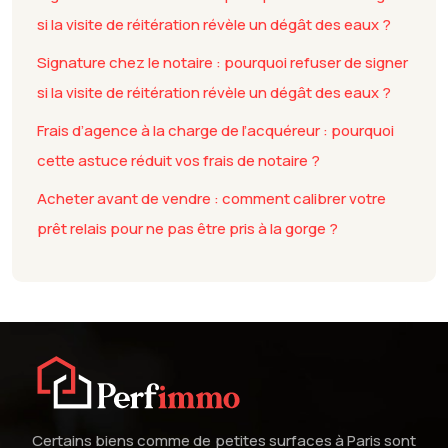
si la visite de réitération révèle un dégât des eaux ?
Signature chez le notaire : pourquoi refuser de signer
si la visite de réitération révèle un dégât des eaux ?
Frais d’agence à la charge de l’acquéreur : pourquoi
cette astuce réduit vos frais de notaire ?
Acheter avant de vendre : comment calibrer votre
prêt relais pour ne pas être pris à la gorge ?
Certains biens comme de petites surfaces à Paris sont