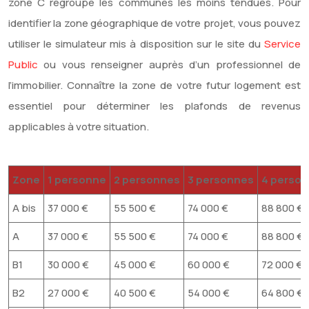
zone C regroupe les communes les moins tendues. Pour
identifier la zone géographique de votre projet, vous pouvez
utiliser le simulateur mis à disposition sur le site du
Service
Public
ou vous renseigner auprès d’un professionnel de
l’immobilier. Connaître la zone de votre futur logement est
essentiel pour déterminer les plafonds de revenus
applicables à votre situation.
Zone
1 personne
2 personnes
3 personnes
4 perso
A bis
37 000 €
55 500 €
74 000 €
88 800 €
A
37 000 €
55 500 €
74 000 €
88 800 €
B1
30 000 €
45 000 €
60 000 €
72 000 €
B2
27 000 €
40 500 €
54 000 €
64 800 €